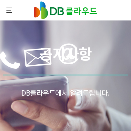
메인
콘텐츠로
이동
DB클라우드
공지사항
DB클라우드에서 알려드립니다.