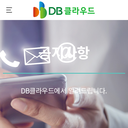
메인
콘텐츠로
이동
DB클라우드
공지사항
DB클라우드에서 알려드립니다.