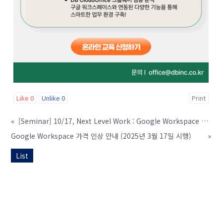
Like
0
Unlike
0
Print
«
[Seminar] 10/17, Next Level Work : Google Workspace X 생성형 AI 세미나
Google Workspace 가격 인상 안내 (2025년 3월 17일 시행)
»
List