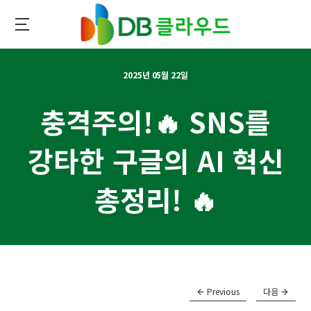
메인
콘텐츠로
이동
DB클라우드
2025년 05월 22일
충격주의!🔥 SNS를
강타한 구글의 AI 혁신
총정리! 🔥
Previous
다음