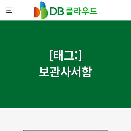
메인
콘텐츠로
이동
DB클라우드
[태그:]
보관사서함