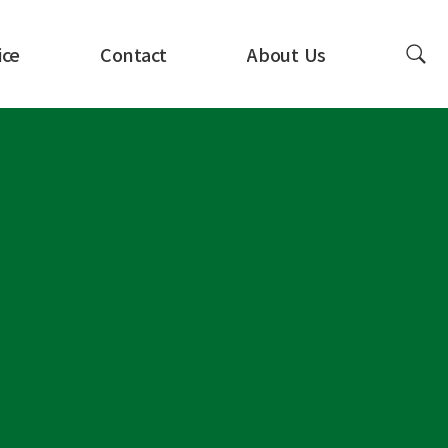
ice
Contact
About Us